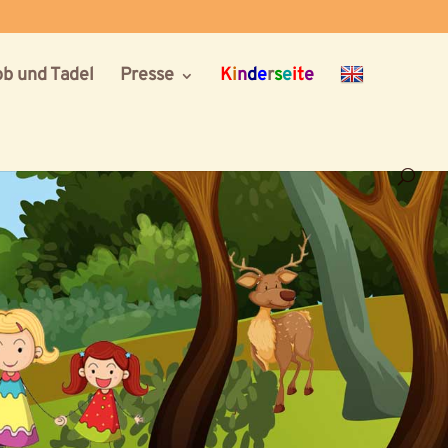
ob und Tadel
Presse
K
i
n
d
e
r
s
e
it
e