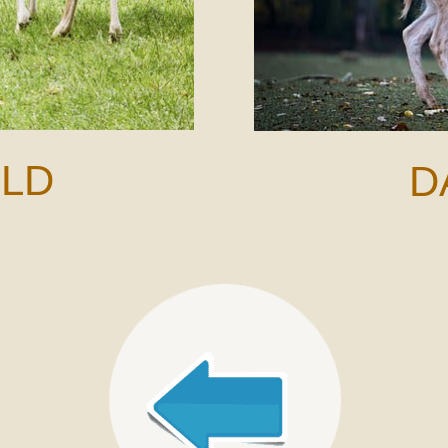
ILD
D