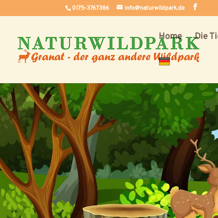
0175-3767386
info@naturwildpark.de
Home
Die T